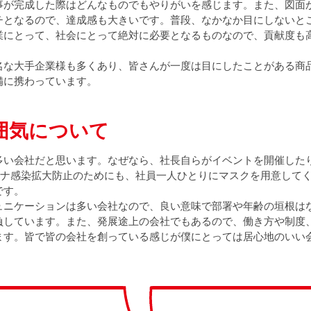
事が完成した際はどんなものでもやりがいを感じます。また、図面
チとなるので、達成感も大きいです。普段、なかなか目にしないと
業にとって、社会にとって絶対に必要となるものなので、貢献度も
名な大手企業様も多くあり、皆さんが一度は目にしたことがある商
備に携わっています。
囲気について
多い会社だと思います。なぜなら、社長自らがイベントを開催した
コロナ感染拡大防止のためにも、社員一人ひとりにマスクを用意して
です。
ュニケーションは多い会社なので、良い意味で部署や年齢の垣根は
負しています。また、発展途上の会社でもあるので、働き方や制度
ます。皆で皆の会社を創っている感じが僕にとっては居心地のいい