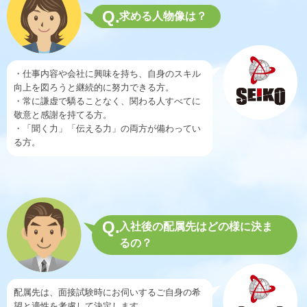
Q.
求める人物像は？
・仕事内容や会社に興味を持ち、自身のスキル
向上を図ろうと継続的に努力できる方。
・常に謙虚で驕ることなく、関わる人すべてに
敬意と感謝を持てる方。
・「聞く力」「伝える力」の両方が備わってい
る方。
Q.
入社後の配属先はどの様に決ま
るの？
配属先は、面接試験時にお伺いするご自身の希
望と適性を考慮して決定します。