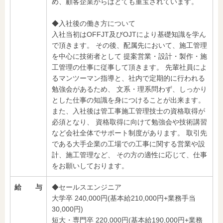
め、顧客企業からはとても重宝されています。
◆入社後の働き方について
入社当初はOFFJT及びOJTにより基礎知識を学ん
で頂きます。 その後、配属先において、施工管理
を中心に技術者として 提案営業・設計・製作・施
工管理の仕事に従事して頂きます。 先輩社員によ
るマンツーマン指導と、社内で定期的に行われる
勉強会があるため、 文系・理系問わず、しっかり
とした仕事の知識を身につけることが出来ます。
また、入社後は管工事施工管理技士の資格取得が
必須となり、 資格取得に向けて勉強会や技術講習
など会社全体でサポート制度があります。 取引先
である大手企業の工場での工事に関する営業や設
計、施工管理など、 その方の適性に応じて、仕事
をお願いしております。
給 与
◆セールスエンジニア
大学卒 240,000円(基本給210,000円+業務手当
30,000円)
短大・専門卒 220,000円(基本給190,000円+業務