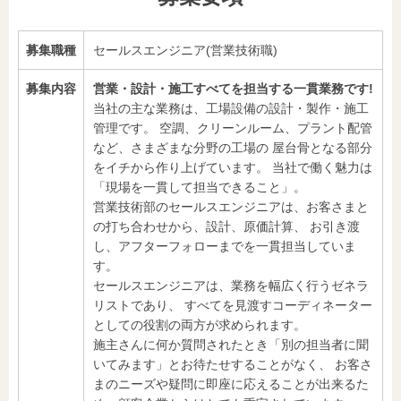
募集職種
セールスエンジニア(営業技術職)
募集内容
営業・設計・施工すべてを担当する一貫業務です!
当社の主な業務は、工場設備の設計・製作・施工
管理です。 空調、クリーンルーム、プラント配管
など、さまざまな分野の工場の 屋台骨となる部分
をイチから作り上げています。 当社で働く魅力は
「現場を一貫して担当できること」。
営業技術部のセールスエンジニアは、お客さまと
の打ち合わせから、設計、原価計算、 お引き渡
し、アフターフォローまでを一貫担当していま
す。
セールスエンジニアは、業務を幅広く行うゼネラ
リストであり、 すべてを見渡すコーディネーター
としての役割の両方が求められます。
施主さんに何か質問されたとき「別の担当者に聞
いてみます」とお待たせすることがなく、 お客さ
まのニーズや疑問に即座に応えることが出来るた